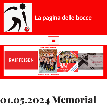
Vai
La pagina delle bocce
al
contenuto
01.05.2024 Memorial