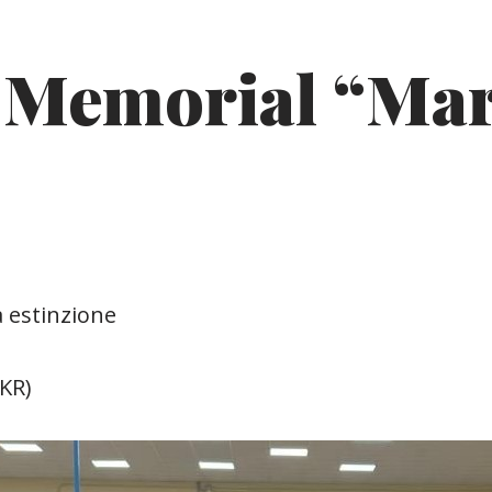
5 Memorial “Mar
a estinzione
(KR)