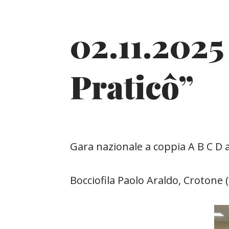
02.11.202
Praticô”
Gara nazionale a coppia A B C D 
Bocciofila Paolo Araldo, Crotone 