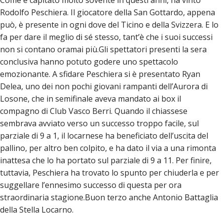
Come è capitato molto sovente in questi anni, ha vinto
Rodolfo Peschiera. Il giocatore della San Gottardo, appena
può, è presente in ogni dove del Ticino e della Svizzera. E lo
fa per dare il meglio di sé stesso, tant’è che i suoi successi
non si contano oramai più.Gli spettatori presenti la sera
conclusiva hanno potuto godere uno spettacolo
emozionante. A sfidare Peschiera si è presentato Ryan
Delea, uno dei non pochi giovani rampanti dell’Aurora di
Losone, che in semifinale aveva mandato ai box il
compagno di Club Vasco Berri. Quando il chiassese
sembrava avviato verso un successo troppo facile, sul
parziale di 9 a 1, il locarnese ha beneficiato dell’uscita del
pallino, per altro ben colpito, e ha dato il via a una rimonta
inattesa che lo ha portato sul parziale di 9 a 11. Per finire,
tuttavia, Peschiera ha trovato lo spunto per chiuderla e per
suggellare l’ennesimo successo di questa per ora
straordinaria stagione.Buon terzo anche Antonio Battaglia
della Stella Locarno.