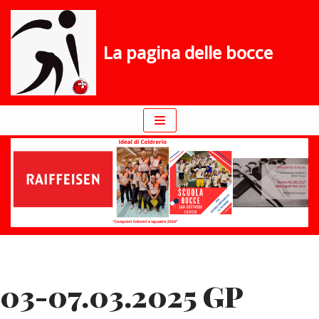
Vai
La pagina delle bocce
al
contenuto
03-07.03.2025 GP