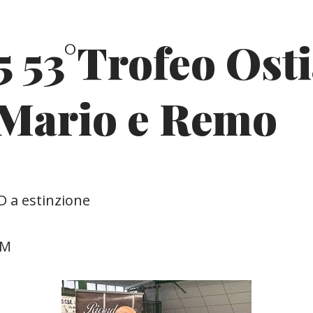
 53°Trofeo Osti
Mario e Remo
D a estinzione
RM