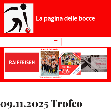
Vai
La pagina delle bocce
al
contenuto
09.11.2025 Trofeo