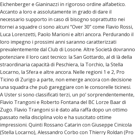
Eichenberger e Gianinazzi in rigoroso ordine alfabetico.
Accanto a loro e assolutamente in grado di dare il
necessario supporto in caso di bisogno soprattutto nei
tornei a squadre ci sono alcuni “Over 30” come Flavio Rossi,
Luca Lorenzetti, Paolo Marioni e altri ancora. Perdurando il
loro impegno i prossimi anni saranno caratterizzati
prevalentemente dal Club di Losone. Altre Società dovranno
potenziare il loro cast tecnico: la San Gottardo, al di là della
straordinaria capacità di Peschiera, la Torchio, la Stella
Locarno, la Sfera e altre ancora. Nelle regioni 1 e 2, Pro
Ticino di Zurigo a parte, non emerge ancora con decisione
una squadra che può gareggiare con le consorelle ticinesi.
A Uster si sono classificati terzi, un po’ sorprendentemente,
Flavio Trangoni e Roberto Fontana del BC Lorze Baar di
Zugo. Flavio Trangoni si è dato alla raffa dopo un ottimo
passato nella disciplina volo e ha suscitato ottime
impressioni. Quinti Rossano Catarin con Giuseppe Cinicola
(Stella Locarno), Alessandro Corbo con Thierry Roldan (Pro