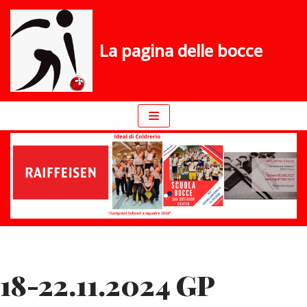
Vai
La pagina delle bocce
al
contenuto
18-22.11.2024 GP