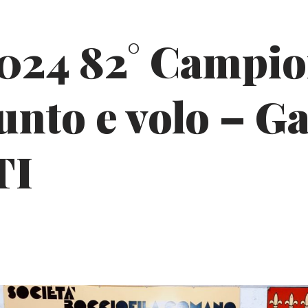
2024 82° Campi
unto e volo – Ga
TI