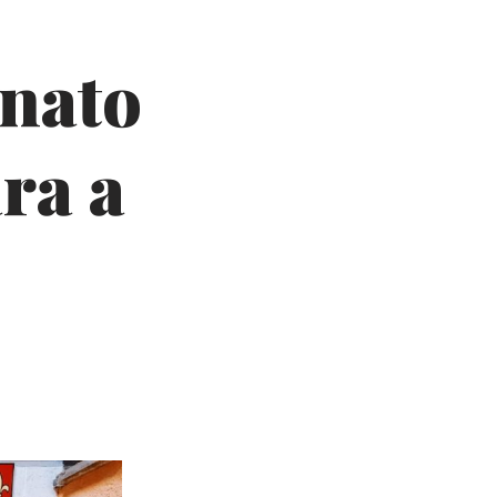
onato
ra a