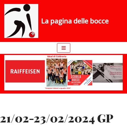
Vai
La pagina delle bocce
al
contenuto
21/02-23/02/2024 GP