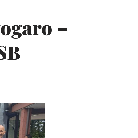
ogaro –
FSB