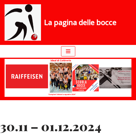
Vai
La pagina delle bocce
al
contenuto
30.11 – 01.12.2024