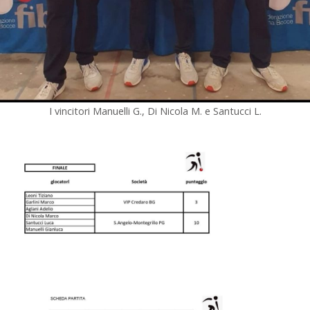
I vincitori Manuelli G., Di Nicola M. e Santucci L.